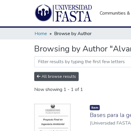
Communities & 
Home
Browse by Author
Browsing by Author "Alvar
All browse results
Now showing
1 - 1 of 1
Item
Bases para la g
(
Universidad FASTA.