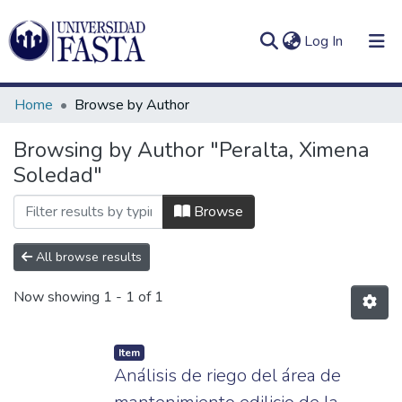
(current)
Log In
Home
Browse by Author
Browsing by Author "Peralta, Ximena
Soledad"
Log
Communities
(current)
In
&
Browse
Collections
All browse results
All of DSpace
Now showing
1 - 1 of 1
Item
Análisis de riego del área de