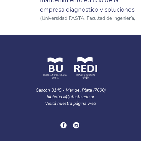
mantenimiento edilicio de la
empresa diagnóstico y soluciones
(
Universidad FASTA. Facultad de Ingeniería
,
2024
)
Peralta, Ximena Soledad
Gascón 3145 - Mar del Plata (7600)
biblioteca@ufasta.edu.ar
Visitá nuestra
página web