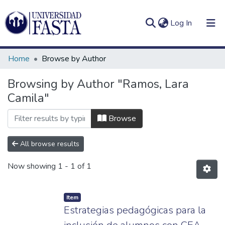
(current)
Log In
Home
Browse by Author
Browsing by Author "Ramos, Lara
Camila"
Log
Communities
(current)
In
&
Browse
Collections
All browse results
All of DSpace
Now showing
1 - 1 of 1
Item
Estrategias pedagógicas para la