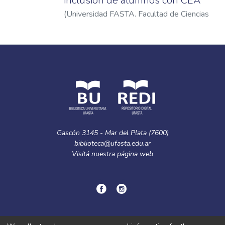
inclusión de alumnos con CEA
(
Universidad FASTA. Facultad de Ciencias
de la Educación
,
2024
)
Ramos, Lara Camila
Gascón 3145 - Mar del Plata (7600)
biblioteca@ufasta.edu.ar
Visitá nuestra
página web
© Copyright
2024.
Política de privacidad.