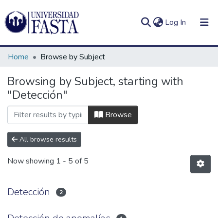
(current)
Log In
Home
Browse by Subject
Browsing by Subject, starting with
"Detección"
Log
Communities
(current)
In
&
Browse
Collections
All browse results
All of DSpace
Now showing
1 - 5 of 5
Detección
2