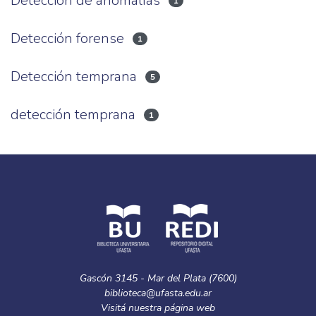
Detección de anomalías
1
Detección forense
1
Detección temprana
5
detección temprana
1
Gascón 3145 - Mar del Plata (7600)
biblioteca@ufasta.edu.ar
Visitá nuestra
página web