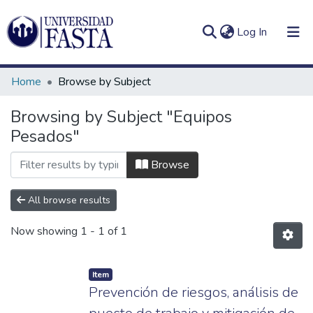
(current)
Log In
Home
Browse by Subject
Browsing by Subject "Equipos
Pesados"
Log
Communities
(current)
In
&
Browse
Collections
All browse results
All of DSpace
Now showing
1 - 1 of 1
Item
Prevención de riesgos, análisis de