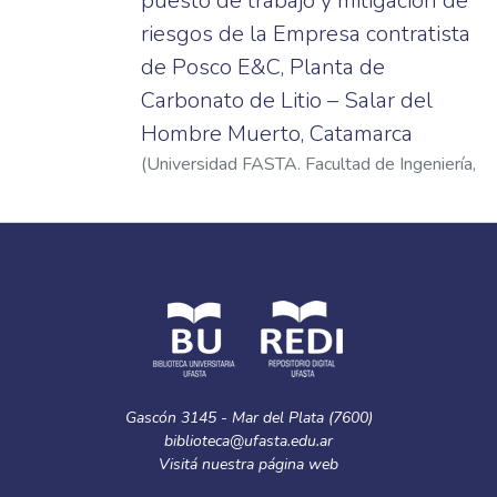
puesto de trabajo y mitigación de
riesgos de la Empresa contratista
de Posco E&C, Planta de
Carbonato de Litio – Salar del
Hombre Muerto, Catamarca
(
Universidad FASTA. Facultad de Ingeniería
,
2025
)
Aparicio Amador, Hugo Guillermo
Gascón 3145 - Mar del Plata (7600)
biblioteca@ufasta.edu.ar
Visitá nuestra
página web