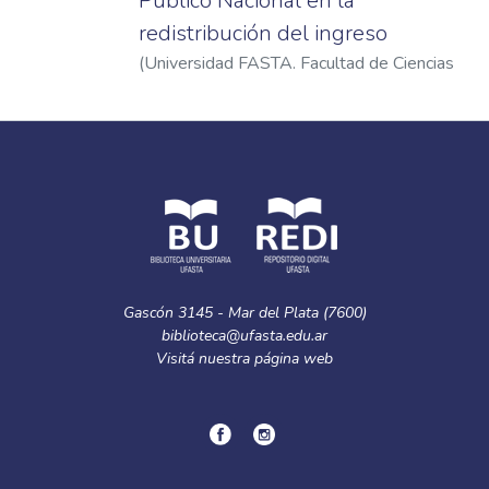
Público Nacional en la
redistribución del ingreso
(
Universidad FASTA. Facultad de Ciencias
Económicas
,
2012
)
Simini, María Soledad
Gascón 3145 - Mar del Plata (7600)
biblioteca@ufasta.edu.ar
Visitá nuestra
página web