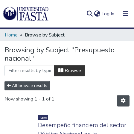
(current)
Log In
Home
Browse by Subject
Browsing by Subject "Presupuesto
nacional"
Log
Communities
(current)
In
&
Browse
Collections
All browse results
All of DSpace
Now showing
1 - 1 of 1
Item
Desempeño financiero del sector