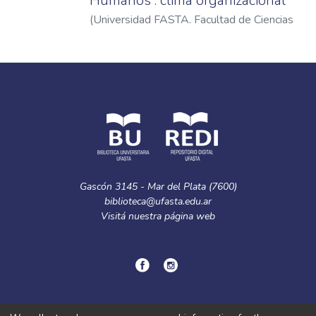
Humanos : clima organizacional
(
Universidad FASTA. Facultad de Ciencias
Económicas
,
2005
)
Bedoya, Lucila Inés
Gascón 3145 - Mar del Plata (7600)
biblioteca@ufasta.edu.ar
Visitá nuestra
página web
© Copyright
2024.
Política de privacidad.