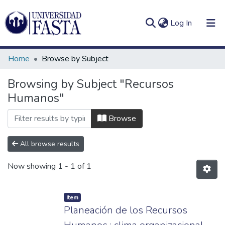
(current)
Log In
Home
Browse by Subject
Browsing by Subject "Recursos
Humanos"
Log
Communities
(current)
In
&
Browse
Collections
All browse results
All of DSpace
Now showing
1 - 1 of 1
Item
Planeación de los Recursos