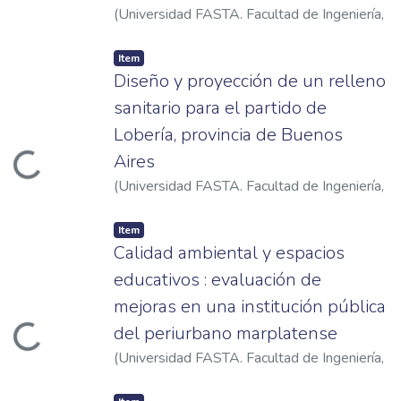
(
Universidad FASTA. Facultad de Ingeniería
,
2022
)
Pullara, Camila
Item
Diseño y proyección de un relleno
sanitario para el partido de
Lobería, provincia de Buenos
Aires
ading...
(
Universidad FASTA. Facultad de Ingeniería
,
2023
)
Ledesma, Camila
;
Jorge, Luana
Item
Calidad ambiental y espacios
educativos : evaluación de
mejoras en una institución pública
del periurbano marplatense
ading...
(
Universidad FASTA. Facultad de Ingeniería
,
2023
)
Prado, Iván Pedro