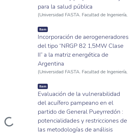
para la salud pública
(
Universidad FASTA. Facultad de Ingeniería
,
2023
)
Torres, Ernestina
Item
Incorporación de aerogeneradores
del tipo “NRGP 82 1,5MW Clase
II” a la matriz energética de
Argentina
(
Universidad FASTA. Facultad de Ingeniería
,
2021
)
Sánchez, Valentina
Item
Evaluación de la vulnerabilidad
del acuífero pampeano en el
partido de General Pueyrredón :
potencialidades y restricciones de
ading...
las metodologías de análisis