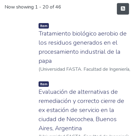
Recent Submissions
Now showing
1 - 20 of 46
Item
Tratamiento biológico aerobio de
los residuos generados en el
procesamiento industrial de la
papa
(
Universidad FASTA. Facultad de Ingeniería
,
2008
)
Corleto, Bárbara
Item
Evaluación de alternativas de
remediación y correcto cierre de
ex estación de servicio en la
ciudad de Necochea, Buenos
Aires, Argentina