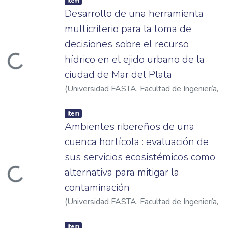
Item
Desarrollo de una herramienta
multicriterio para la toma de
decisiones sobre el recurso
hídrico en el ejido urbano de la
ading...
ciudad de Mar del Plata
(
Universidad FASTA. Facultad de Ingeniería
,
2021
)
Intelisano, Juan
Item
Ambientes ribereños de una
cuenca hortícola : evaluación de
sus servicios ecosistémicos como
alternativa para mitigar la
ading...
contaminación
(
Universidad FASTA. Facultad de Ingeniería
,
2021
)
Oronoz, Sofía
Item