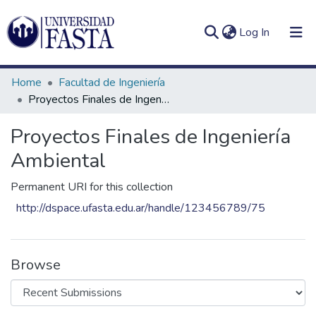
(current)
Log In
Home
Facultad de Ingeniería
Proyectos Finales de Ingeniería Ambiental
Proyectos Finales de Ingeniería
Log
Communities
(current)
In
Ambiental
&
Collections
Permanent URI for this collection
All of DSpace
http://dspace.ufasta.edu.ar/handle/123456789/75
Statistics
Browse