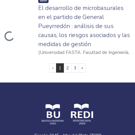
Item
El desarrollo de microbasurales
en el partido de General
Pueyrredón : análisis de sus
causas, los riesgos asociados y las
ading...
medidas de gestión
(
Universidad FASTA. Facultad de Ingeniería
,
2022
)
Barragán, Sol María
(current)
«
1
2
3
»