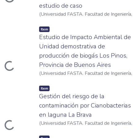
ading...
estudio de caso
(
Universidad FASTA. Facultad de Ingeniería
,
2022
)
Storch, Federico J.
Item
Estudio de Impacto Ambiental de
Unidad demostrativa de
producción de biogás Los Pinos,
Provincia de Buenos Aires
ading...
(
Universidad FASTA. Facultad de Ingeniería
,
2023
)
García Ramírez, Jerónimo
Item
Gestión del riesgo de la
contaminación por Cianobacterias
en laguna La Brava
(
Universidad FASTA. Facultad de Ingeniería
,
ading...
2022
)
Cantoli, Leandro