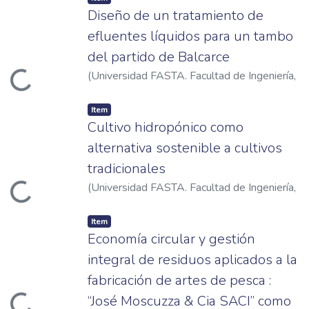
Diseño de un tratamiento de
efluentes líquidos para un tambo
del partido de Balcarce
(
Universidad FASTA. Facultad de Ingeniería
,
ading...
2020
)
Vidal, Agustina
Item
Cultivo hidropónico como
alternativa sostenible a cultivos
tradicionales
(
Universidad FASTA. Facultad de Ingeniería
,
ading...
2022
)
Vargas, Victoria Yanil
Item
Economía circular y gestión
integral de residuos aplicados a la
fabricación de artes de pesca :
“José Moscuzza & Cia SACI” como