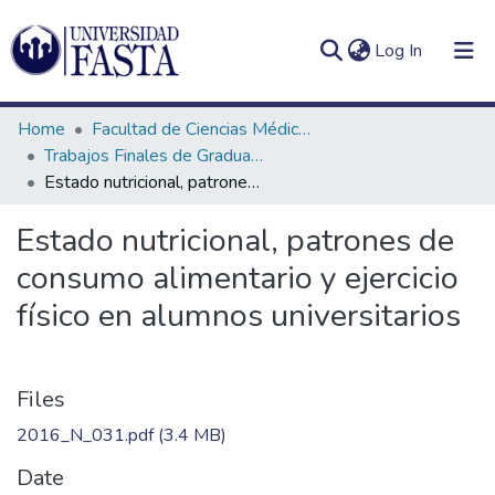
(current)
Log In
Home
Facultad de Ciencias Médicas
Trabajos Finales de Graduación de Licenciatura en Nutrición
Estado nutricional, patrones de consumo alimentario y ejercicio físico en alumnos universitarios
Log
Communities
Estado nutricional, patrones de
(current)
In
&
consumo alimentario y ejercicio
Collections
físico en alumnos universitarios
All of DSpace
Statistics
Files
2016_N_031.pdf
(3.4 MB)
Date