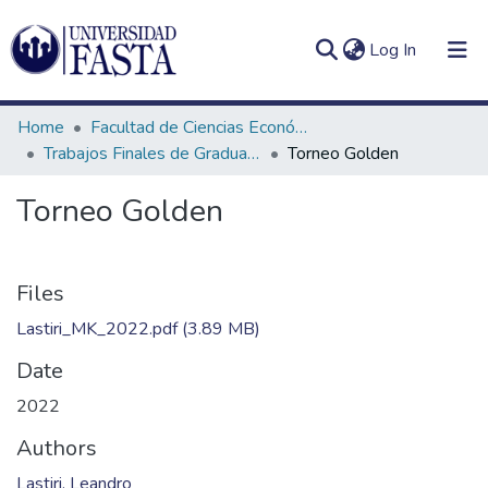
(current)
Log In
Home
Facultad de Ciencias Económicas
Trabajos Finales de Graduación de Licenciatura en Marketing
Torneo Golden
Torneo Golden
Log
Communities
(current)
In
&
Collections
Files
All of DSpace
Lastiri_MK_2022.pdf
(3.89 MB)
Date
Statistics
2022
Authors
Lastiri, Leandro