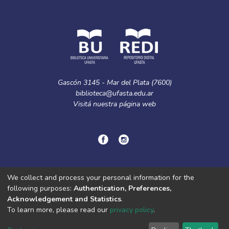
Gascón 3145 - Mar del Plata (7600)
biblioteca@ufasta.edu.ar
Visitá nuestra
página web
© Copyright
2024.
Política de privacidad.
We collect and process your personal information for the
following purposes:
Authentication, Preferences,
Acknowledgement and Statistics
.
DSpace software
copyright © 2002-2026
LYRASIS
To learn more, please read our
privacy policy
.
Cookie
Privacy
End User
Send
settings
policy
Agreement
Feedback