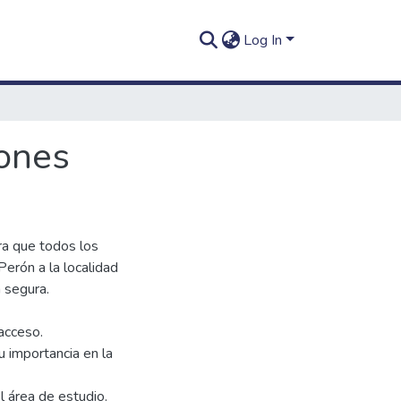
Log In
iones
ra que todos los
erón a la localidad
 segura.
 acceso.
su importancia en la