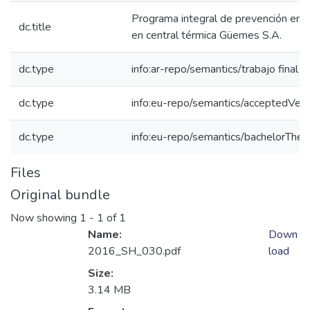
Programa integral de prevención en s
dc.title
en central térmica Güemes S.A.
dc.type
info:ar-repo/semantics/trabajo final 
dc.type
info:eu-repo/semantics/acceptedVers
dc.type
info:eu-repo/semantics/bachelorThes
Files
Original bundle
Now showing
1 - 1 of 1
Name:
Down
2016_SH_030.pdf
load
Size:
3.14 MB