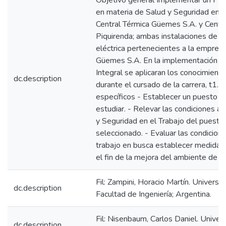
Objetivo general Implementar un Pro
en materia de Salud y Seguridad en e
Central Térmica Güemes S.A. y Centra
Piquirenda; ambas instalaciones de g
eléctrica pertenecientes a la empres
Güemes S.A. En la implementación d
Integral se aplicaran los conocimient
dc.description
durante el cursado de la carrera, t1.1
específicos - Establecer un puesto d
estudiar. - Relevar las condiciones a
y Seguridad en el Trabajo del puesto
seleccionado. - Evaluar las condicion
trabajo en busca establecer medidas 
el fin de la mejora del ambiente de tr
Fil: Zampini, Horacio Martín. Univers
dc.description
Facultad de Ingeniería; Argentina.
Fil: Nisenbaum, Carlos Daniel. Unive
dc.description