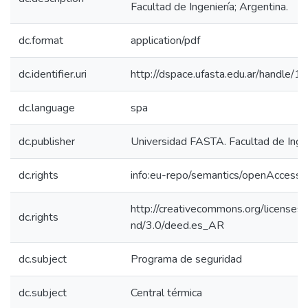
Facultad de Ingeniería; Argentina.
dc.format
application/pdf
dc.identifier.uri
http://dspace.ufasta.edu.ar/handl
dc.language
spa
dc.publisher
Universidad FASTA. Facultad de Inge
dc.rights
info:eu-repo/semantics/openAccess
http://creativecommons.org/licenses/
dc.rights
nd/3.0/deed.es_AR
dc.subject
Programa de seguridad
dc.subject
Central térmica