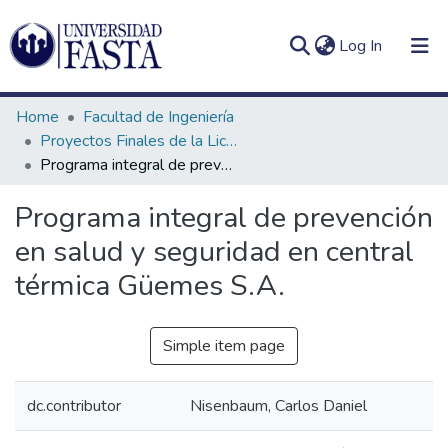
(current)
Log In
Home
Facultad de Ingeniería
Proyectos Finales de la Licenciatura en Seguridad e Higiene en el Trabajo
Programa integral de prevención en salud y seguridad en central térmica Güemes S.A.
Log
Communities
Programa integral de prevención
(current)
In
&
en salud y seguridad en central
Collections
térmica Güemes S.A.
All of DSpace
Statistics
Simple item page
dc.contributor
Nisenbaum, Carlos Daniel