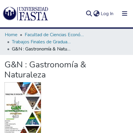
(current)
Log In
Home
Facultad de Ciencias Económicas
Trabajos Finales de Graduación de Licenciatura en Turismo
G&N : Gastronomía & Naturaleza
Log
Communities
G&N : Gastronomía &
(current)
In
&
Naturaleza
Collections
All of DSpace
Statistics