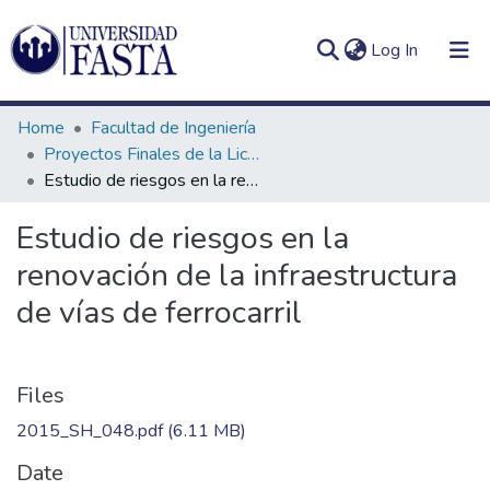
(current)
Log In
Home
Facultad de Ingeniería
Proyectos Finales de la Licenciatura en Seguridad e Higiene en el Trabajo
Estudio de riesgos en la renovación de la infraestructura de vías de ferrocarril
Log
Communities
Estudio de riesgos en la
(current)
In
&
renovación de la infraestructura
Collections
de vías de ferrocarril
All of DSpace
Statistics
Files
2015_SH_048.pdf
(6.11 MB)
Date