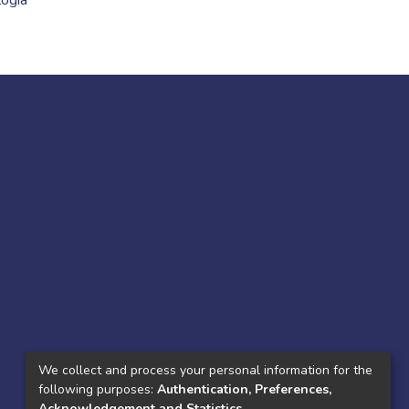
logía
We collect and process your personal information for the
following purposes:
Authentication, Preferences,
Acknowledgement and Statistics
.