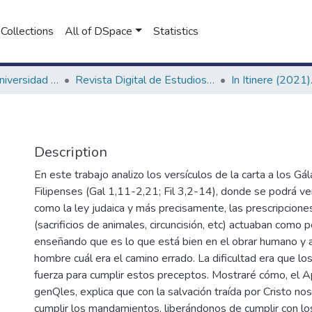
Collections
All of DSpace
Statistics
Revistas de la Universidad FASTA
Revista Digital de Estudios Humanísticos In Itinere
d
Description
En este trabajo analizo los versículos de la carta a los Gál
Filipenses (Gal 1,11-2,21; Fil 3,2-14), donde se podrá ve
como la ley judaica y más precisamente, las prescripciones
(sacrificios de animales, circuncisión, etc) actuaban como
enseñando que es lo que está bien en el obrar humano y a 
hombre cuál era el camino errado. La dificultad era que los
fuerza para cumplir estos preceptos. Mostraré cómo, el A
genQles, explica que con la salvación traída por Cristo nos
cumplir los mandamientos, liberándonos de cumplir con lo