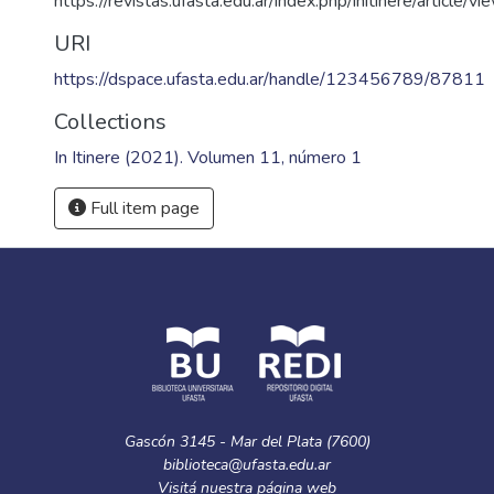
https://revistas.ufasta.edu.ar/index.php/initinere/article/v
URI
https://dspace.ufasta.edu.ar/handle/123456789/87811
Collections
In Itinere (2021). Volumen 11, número 1
Full item page
Gascón 3145 - Mar del Plata (7600)
biblioteca@ufasta.edu.ar
Visitá nuestra
página web