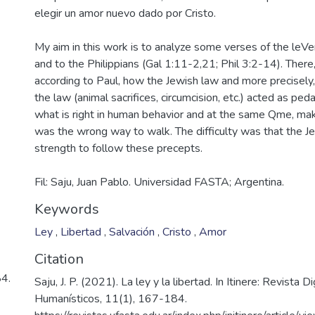
My aim in this work is to analyze some verses of the leV
and to the Philippians (Gal 1:11-2,21; Phil 3:2-14). There
according to Paul, how the Jewish law and more precisely
the law (animal sacrifices, circumcision, etc.) acted as pe
what is right in human behavior and at the same Qme, ma
was the wrong way to walk. The difficulty was that the J
Fil: Saju, Juan Pablo. Universidad FASTA; Argentina.
Keywords
Ley
,
Libertad
,
Salvación
,
Cristo
,
Amor
Citation
84.
Saju, J. P. (2021). La ley y la libertad. In Itinere: Revista D
Humanísticos, 11(1), 167-184.