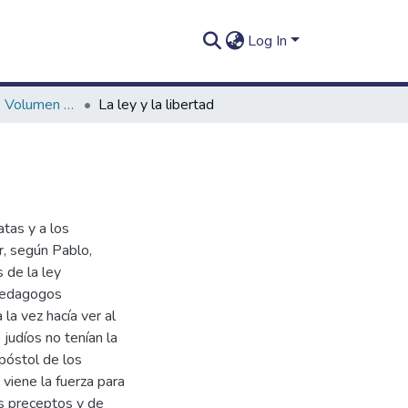
Log In
In Itinere (2021). Volumen 11, número 1
La ley y la libertad
atas y a los
r, según Pablo,
 de la ley
 pedagogos
la vez hacía ver al
 judíos no tenían la
póstol de los
 viene la fuerza para
s preceptos y de