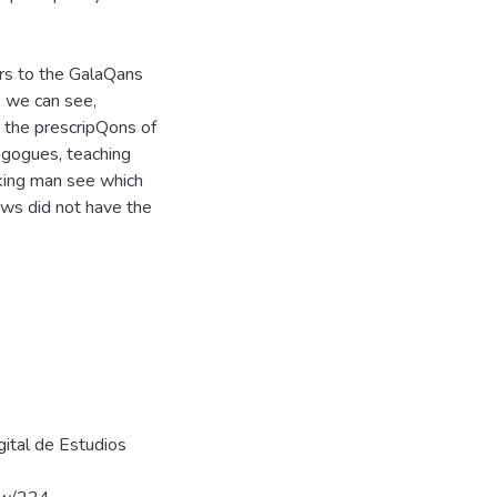
ers to the GalaQans
, we can see,
, the prescripQons of
dagogues, teaching
king man see which
ews did not have the
igital de Estudios