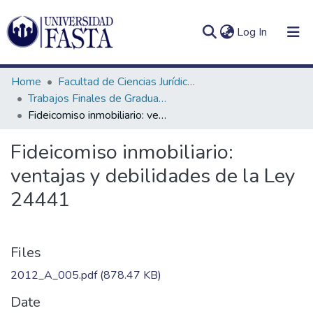
(current)
Log In
Home
Facultad de Ciencias Jurídicas y Sociales
Trabajos Finales de Graduación de Abogacía
Fideicomiso inmobiliario: ventajas y debilidades de la Ley 24441
Log
Communities
Fideicomiso inmobiliario:
(current)
In
&
ventajas y debilidades de la Ley
Collections
24441
All of DSpace
Statistics