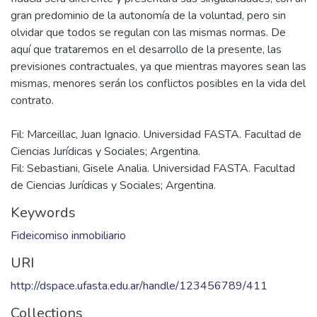
herramienta para darle a ciertos emprendimientos
inmobiliarios un encuadre jurídico adecuado.
Consideramos que una de las cuestiones más difíciles a la
hora de hablar o asesorar, es buscar la forma más adecuada
para cada caso. Cada negocio vehiculizado con un pacto de
fiducia será diferente y presentara sus singularidades, con un
gran predominio de la autonomía de la voluntad, pero sin
olvidar que todos se regulan con las mismas normas. De
aquí que trataremos en el desarrollo de la presente, las
previsiones contractuales, ya que mientras mayores sean las
mismas, menores serán los conflictos posibles en la vida del
Fil: Marceillac, Juan Ignacio. Universidad FASTA. Facultad de
Ciencias Jurídicas y Sociales; Argentina.
Fil: Sebastiani, Gisele Analia. Universidad FASTA. Facultad
de Ciencias Jurídicas y Sociales; Argentina.
Keywords