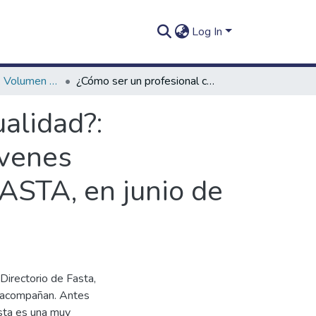
Log In
In Itinere (2011). Volumen 1, número 2
¿Cómo ser un profesional católico en la actualidad?: Conferencia con motivo del Congreso de Jóvenes Profesionales realizado en la Universidad FASTA, en junio de 2011
ualidad?:
óvenes
FASTA, en junio de
 Directorio de Fasta,
e acompañan. Antes
ésta es una muy