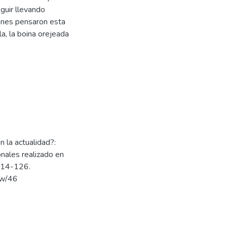
guir llevando
ienes pensaron esta
la, la boina orejeada
n la actualidad?:
nales realizado en
 114-126.
iew/46