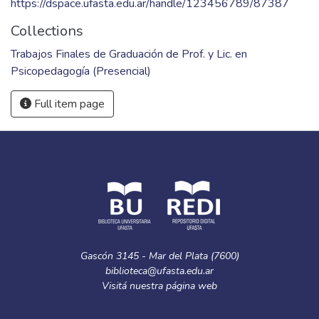
https://dspace.ufasta.edu.ar/handle/123456789/87387
Collections
Trabajos Finales de Graduación de Prof. y Lic. en
Psicopedagogía (Presencial)
Full item page
Gascón 3145 - Mar del Plata (7600)
biblioteca@ufasta.edu.ar
Visitá nuestra
página web