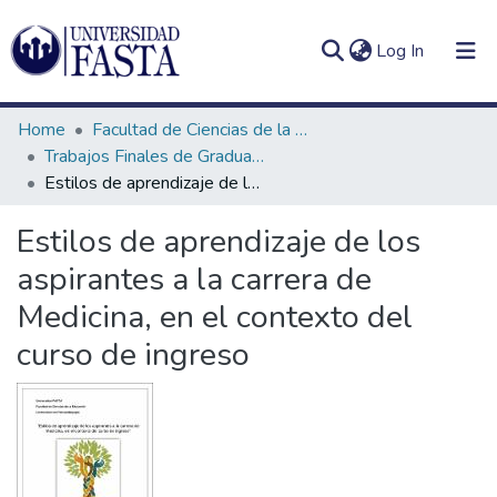
(current)
Log In
Home
Facultad de Ciencias de la Educación
Trabajos Finales de Graduación de Prof. y Lic. en Psicopedagogía (Presencial)
Estilos de aprendizaje de los aspirantes a la carrera de Medicina, en el contexto del curso de ingreso
Log
Communities
Estilos de aprendizaje de los
(current)
In
&
aspirantes a la carrera de
Collections
Medicina, en el contexto del
All of DSpace
curso de ingreso
Statistics