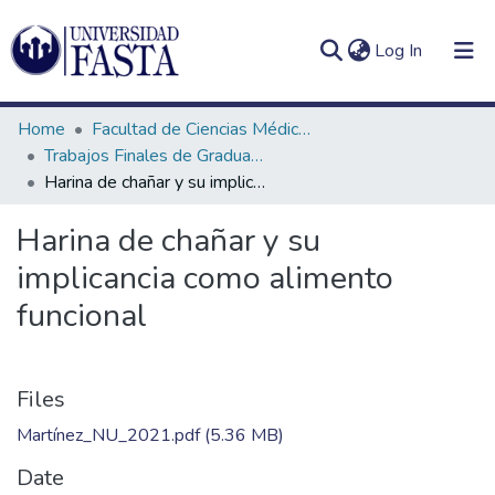
(current)
Log In
Home
Facultad de Ciencias Médicas
Trabajos Finales de Graduación de Licenciatura en Nutrición
Harina de chañar y su implicancia como alimento funcional
Log
Communities
Harina de chañar y su
(current)
In
&
implicancia como alimento
Collections
funcional
All of DSpace
Statistics
Files
Martínez_NU_2021.pdf
(5.36 MB)
Date