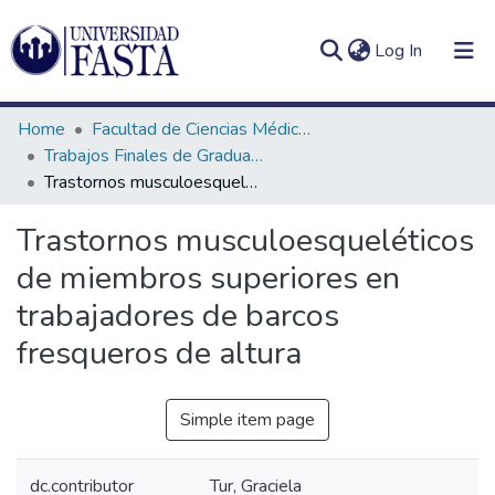
(current)
Log In
Home
Facultad de Ciencias Médicas
Trabajos Finales de Graduación de Licenciatura en Kinesiología
Trastornos musculoesqueléticos de miembros superiores en trabajadores de barcos fresqueros de altura
Log
Communities
Trastornos musculoesqueléticos
(current)
In
&
de miembros superiores en
Collections
trabajadores de barcos
All of DSpace
fresqueros de altura
Statistics
Simple item page
dc.contributor
Tur, Graciela