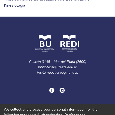
Kinesiología
Gascón 3145 - Mar del Plata (7600)
biblioteca@ufasta.edu.ar
Visitá nuestra
página web
© Copyright
2024.
Política de privacidad.
We collect and process your personal information for the
following purposes:
Authentication, Preferences,