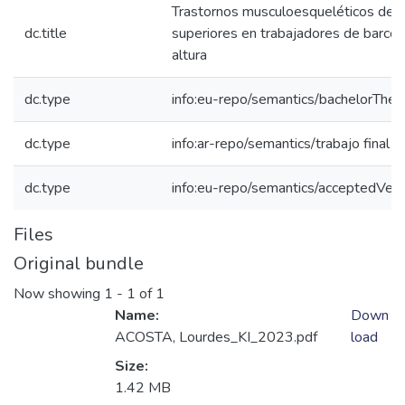
Trastornos musculoesqueléticos de
dc.title
superiores en trabajadores de barco
altura
dc.type
info:eu-repo/semantics/bachelorThes
dc.type
info:ar-repo/semantics/trabajo final 
dc.type
info:eu-repo/semantics/acceptedVers
Files
Original bundle
Now showing
1 - 1 of 1
Name:
Down
ACOSTA, Lourdes_KI_2023.pdf
load
Size:
1.42 MB