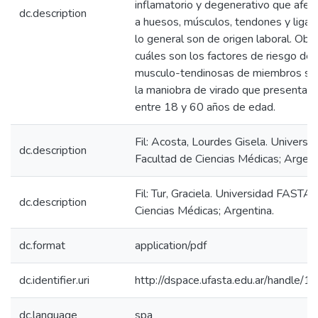
inflamatorio y degenerativo que afec
dc.description
a huesos, músculos, tendones y liga
lo general son de origen laboral. Obj
cuáles son los factores de riesgo de 
musculo-tendinosas de miembros sup
la maniobra de virado que presentan 
entre 18 y 60 años de edad.
Fil: Acosta, Lourdes Gisela. Univers
dc.description
Facultad de Ciencias Médicas; Argent
Fil: Tur, Graciela. Universidad FASTA.
dc.description
Ciencias Médicas; Argentina.
dc.format
application/pdf
dc.identifier.uri
http://dspace.ufasta.edu.ar/handl
dc.language
spa