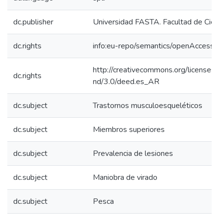
dc.publisher
Universidad FASTA. Facultad de Cien
dc.rights
info:eu-repo/semantics/openAccess
http://creativecommons.org/licenses/
dc.rights
nd/3.0/deed.es_AR
dc.subject
Trastornos musculoesqueléticos
dc.subject
Miembros superiores
dc.subject
Prevalencia de lesiones
dc.subject
Maniobra de virado
dc.subject
Pesca