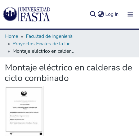
(current)
Log In
Home
Facultad de Ingeniería
Proyectos Finales de la Licenciatura en Seguridad e Higiene en el Trabajo
Montaje eléctrico en calderas de ciclo combinado
Log
Communities
Montaje eléctrico en calderas de
(current)
In
&
ciclo combinado
Collections
All of DSpace
Statistics