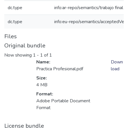
dc.type
info:ar-repo/semantics/trabajo final 
dc.type
info:eu-repo/semantics/acceptedVers
Files
Original bundle
Now showing
1 - 1 of 1
Name:
Down
Practica Profesional.pdf
load
Size:
4 MB
Format:
Adobe Portable Document
Format
License bundle