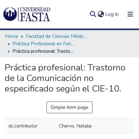
(current)
Log In
Home
Facultad de Ciencias Médicas
Práctica Profesional en Fonoaudiología
Práctica profesional: Trastorno de la Comunicación no especificado según el CIE-10.
Log
Communities
Práctica profesional: Trastorno
(current)
In
&
de la Comunicación no
Collections
especificado según el CIE-10.
All of DSpace
Statistics
Simple item page
dc.contributor
Chervo, Natalia