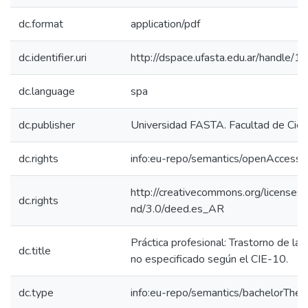
dc.format
application/pdf
dc.identifier.uri
http://dspace.ufasta.edu.ar/handle
dc.language
spa
dc.publisher
Universidad FASTA. Facultad de Cien
dc.rights
info:eu-repo/semantics/openAccess
http://creativecommons.org/licenses/
dc.rights
nd/3.0/deed.es_AR
Práctica profesional: Trastorno de la
dc.title
no especificado según el CIE-10.
dc.type
info:eu-repo/semantics/bachelorThes