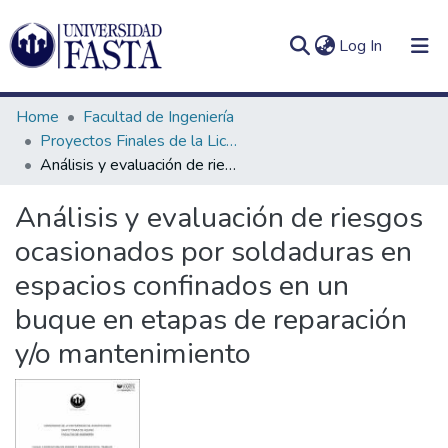
(current)
Log In
Home
Facultad de Ingeniería
Proyectos Finales de la Licenciatura en Seguridad e Higiene en el Trabajo
Análisis y evaluación de riesgos ocasionados por soldaduras en espacios confinados en un buque en etapas de reparación y/o mantenimiento
Log
Communities
Análisis y evaluación de riesgos
(current)
In
&
ocasionados por soldaduras en
Collections
espacios confinados en un
All of DSpace
buque en etapas de reparación
Statistics
y/o mantenimiento