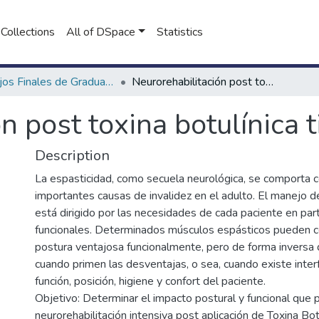
Collections
All of DSpace
Statistics
Trabajos Finales de Graduación de Licenciatura en Kinesiología
Neurorehabilitación post toxina botulínica tipo A
n post toxina botulínica 
Description
La espasticidad, como secuela neurológica, se comporta 
importantes causas de invalidez en el adulto. El manejo d
está dirigido por las necesidades de cada paciente en par
funcionales. Determinados músculos espásticos pueden c
postura ventajosa funcionalmente, pero de forma inversa 
cuando primen las desventajas, o sea, cuando existe interf
función, posición, higiene y confort del paciente.
Objetivo: Determinar el impacto postural y funcional que 
neurorehabilitación intensiva post aplicación de Toxina Bot