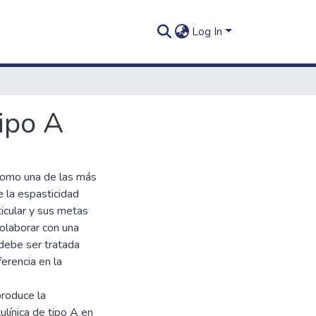
Log In
tipo A
como una de las más
e la espasticidad
ticular y sus metas
olaborar con una
debe ser tratada
erencia en la
produce la
ulínica de tipo A en