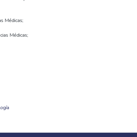
ias Médicas;
ncias Médicas;
logía