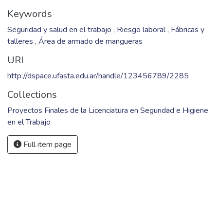
Fil: Gómez, Ana Cecilia. Universidad FASTA. Facultad de
Ingeniería; Argentina.
Fil: Velázquez, Claudio Fernando. Universidad FASTA.
Facultad de Ingeniería; Argentina.
Keywords
Seguridad y salud en el trabajo
,
Riesgo laboral
,
Fábricas y
talleres
,
Área de armado de mangueras
URI
http://dspace.ufasta.edu.ar/handle/123456789/2285
Collections
Proyectos Finales de la Licenciatura en Seguridad e Higiene
en el Trabajo