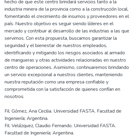
servicios de reparación de componentes mayores, como
mandos finales, diferenciales, masas, suspensiones,
mientras que la segunda será una bodega de repuestos,
pañol y zona de revisión y armado de equipos mineros, así
como un sector dedicado a la fabricación de mazos de cable.
Nuestro compromiso con el desarrollo local se refleja en el
hecho de que este centro brindará servicios tanto a la
industria minera de la provincia como a la construcción local,
fomentando el crecimiento de insumos y proveedores en el
país. Nuestro objetivo es seguir siendo líderes en el
mercado y contribuir al desarrollo de las industrias a las que
servimos. Con esta propuesta, buscamos garantizar la
seguridad y el bienestar de nuestros empleados,
identificando y mitigando los riesgos asociados al armado
de mangueras y otras actividades relacionadas en nuestro
centro de operaciones. Asimismo, continuaremos brindando
un servicio excepcional a nuestros clientes, manteniendo
nuestra reputación como una empresa confiable y
comprometida con la satisfacción de quienes confían en