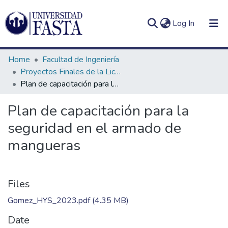
(current)
Log In
Home
Facultad de Ingeniería
Proyectos Finales de la Licenciatura en Seguridad e Higiene en el Trabajo
Plan de capacitación para la seguridad en el armado de mangueras
Log
Communities
Plan de capacitación para la
(current)
In
&
seguridad en el armado de
Collections
mangueras
All of DSpace
Statistics