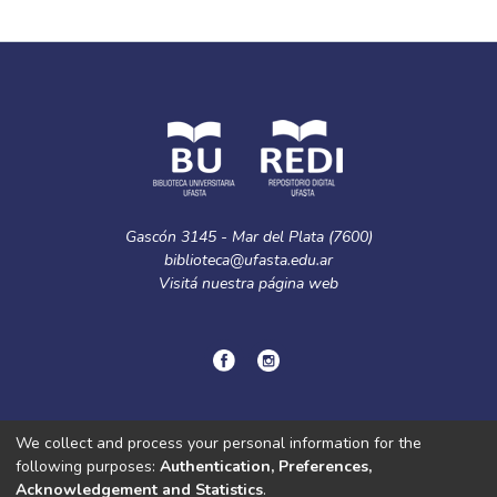
Full item page
Gascón 3145 - Mar del Plata (7600)
biblioteca@ufasta.edu.ar
Visitá nuestra
página web
© Copyright
2024.
Política de privacidad.
We collect and process your personal information for the
following purposes:
Authentication, Preferences,
Acknowledgement and Statistics
.