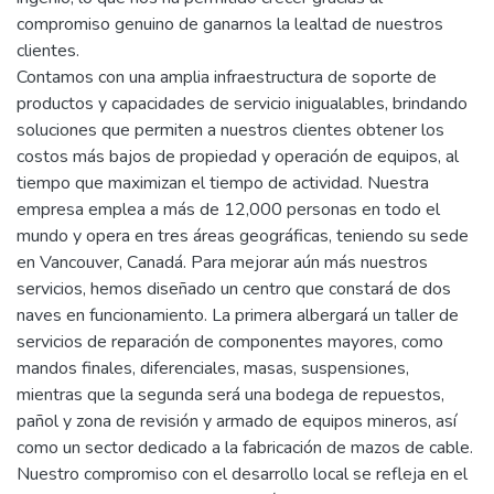
armado de mangueras en nuestra empresa líder del
mercado. Con 90 años de experiencia, somos el mayor
distribuidor mundial, ofreciendo un servicio inigualable a
clientes de diversas industrias, como minería, construcción,
petróleo, silvicultura y sistemas de energía. Desde 1933,
nos hemos destacado por nuestra integridad, confianza e
ingenio, lo que nos ha permitido crecer gracias al
compromiso genuino de ganarnos la lealtad de nuestros
clientes.
Contamos con una amplia infraestructura de soporte de
productos y capacidades de servicio inigualables, brindando
soluciones que permiten a nuestros clientes obtener los
costos más bajos de propiedad y operación de equipos, al
tiempo que maximizan el tiempo de actividad. Nuestra
empresa emplea a más de 12,000 personas en todo el
mundo y opera en tres áreas geográficas, teniendo su sede
en Vancouver, Canadá. Para mejorar aún más nuestros
servicios, hemos diseñado un centro que constará de dos
naves en funcionamiento. La primera albergará un taller de