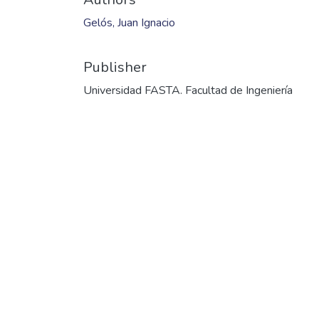
Files
2016_SH_014.pdf
(2.52 MB)
Date
2017
Authors
Gelós, Juan Ignacio
Publisher
Universidad FASTA. Facultad de Ingeniería