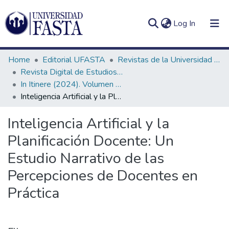
(current)
Log In
Home
Editorial UFASTA
Revistas de la Universidad FASTA
Revista Digital de Estudios Humanísticos In Itinere
In Itinere (2024). Volumen 14, número 1
Inteligencia Artificial y la Planificación Docente: Un Estudio Narrativo de las Percepciones de Docentes en Práctica
Log
Communities
(current)
In
&
Inteligencia Artificial y la
Collections
Planificación Docente: Un
All of DSpace
Estudio Narrativo de las
Percepciones de Docentes en
Statistics
Práctica