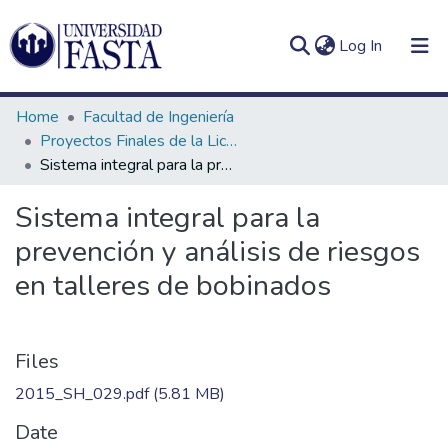
(current)
Log In
Home
Facultad de Ingeniería
Proyectos Finales de la Licenciatura en Seguridad e Higiene en el Trabajo
Sistema integral para la prevención y análisis de riesgos en talleres de bobinados
Log
Communities
Sistema integral para la
(current)
In
&
prevención y análisis de riesgos
Collections
en talleres de bobinados
All of DSpace
Statistics
Files
2015_SH_029.pdf
(5.81 MB)
Date