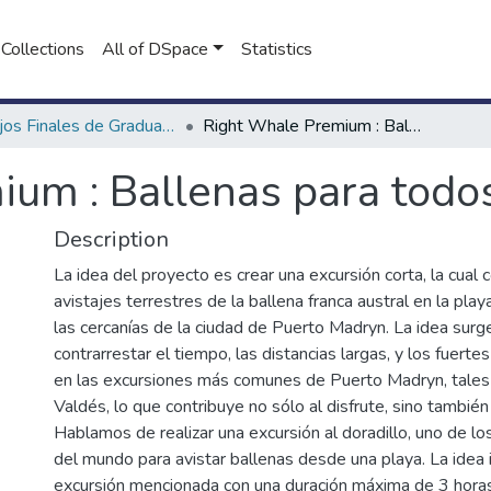
Collections
All of DSpace
Statistics
Trabajos Finales de Graduación de Licenciatura en Turismo
Right Whale Premium : Ballenas para todos
um : Ballenas para todo
Description
La idea del proyecto es crear una excursión corta, la cual 
avistajes terrestres de la ballena franca austral en la playa
las cercanías de la ciudad de Puerto Madryn. La idea surge
contrarrestar el tiempo, las distancias largas, y los fuerte
en las excursiones más comunes de Puerto Madryn, tale
Valdés, lo que contribuye no sólo al disfrute, sino también 
Hablamos de realizar una excursión al doradillo, uno de l
del mundo para avistar ballenas desde una playa. La idea 
excursión mencionada con una duración máxima de 3 horas