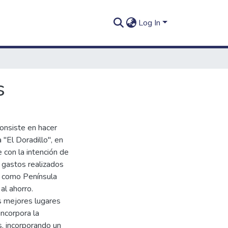
Log In
s
consiste en hacer
 "El Doradillo", en
 con la intención de
s gastos realizados
s como Península
al ahorro.
os mejores lugares
incorpora la
, incorporando un