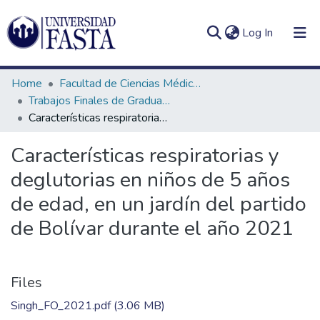
(current)
Log In
Home
Facultad de Ciencias Médicas
Trabajos Finales de Graduación de Licenciatura en Fonoaudiología
Características respiratorias y deglutorias en niños de 5 años de edad, en un jardín del partido de Bolívar durante el año 2021
Log
Communities
Características respiratorias y
(current)
In
&
deglutorias en niños de 5 años
Collections
de edad, en un jardín del partido
All of DSpace
de Bolívar durante el año 2021
Statistics
Files
Singh_FO_2021.pdf
(3.06 MB)