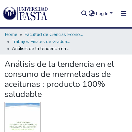
Log In
Home
Facultad de Ciencias Económicas
Trabajos Finales de Graduación de Licenciatura en Marketing
Análisis de la tendencia en el consumo de mermeladas de aceitunas : producto 100% saludable
Log In
Communities
Análisis de la tendencia en el
&
consumo de mermeladas de
Collections
aceitunas : producto 100%
All of DSpace
saludable
Statistics