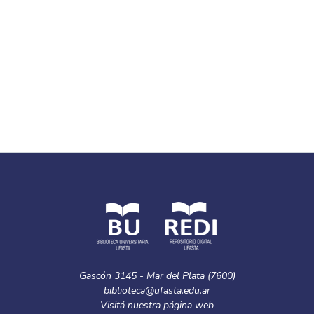
Gascón 3145 - Mar del Plata (7600)
biblioteca@ufasta.edu.ar
Visitá nuestra
página web