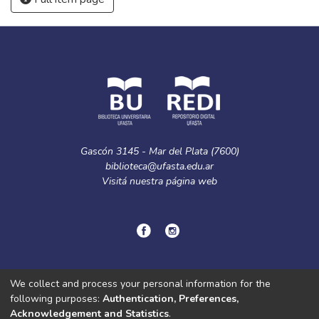
Gascón 3145 - Mar del Plata (7600)
biblioteca@ufasta.edu.ar
Visitá nuestra
página web
© Copyright
2024.
Política de privacidad.
We collect and process your personal information for the
following purposes:
Authentication, Preferences,
Acknowledgement and Statistics
.