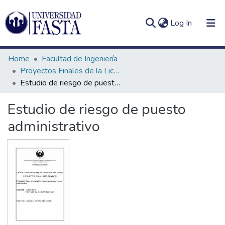
(current)
Log In
Home
Facultad de Ingeniería
Proyectos Finales de la Licenciatura en Seguridad e Higiene en el Trabajo
Estudio de riesgo de puesto administrativo
Log
Communities
Estudio de riesgo de puesto
(current)
In
&
administrativo
Collections
All of DSpace
Statistics