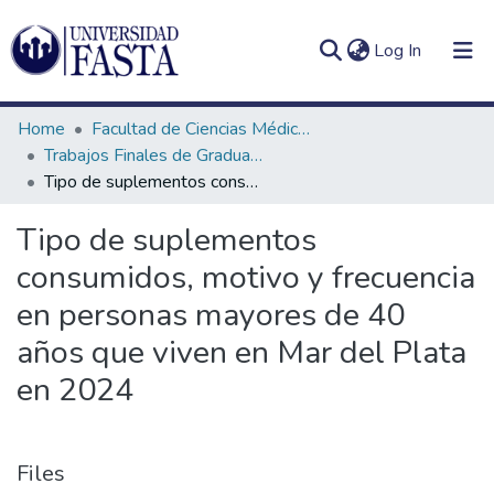
(current)
Log In
Home
Facultad de Ciencias Médicas
Trabajos Finales de Graduación de Licenciatura en Nutrición
Tipo de suplementos consumidos, motivo y frecuencia en personas mayores de 40 años que viven en Mar del Plata en 2024
Log
Communities
Tipo de suplementos
(current)
In
&
consumidos, motivo y frecuencia
Collections
en personas mayores de 40
All of DSpace
años que viven en Mar del Plata
Statistics
en 2024
Files