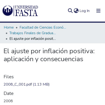
(current)
Log In
Home
Facultad de Ciencias Económicas
Trabajos Finales de Graduación de Contador Público
El ajuste por inflación positiva: aplicación y consecuencias
Log
Communities
El ajuste por inflación positiva:
(current)
In
&
aplicación y consecuencias
Collections
All of DSpace
Files
Statistics
2008_C_001.pdf
(1.13 MB)
Date
2008