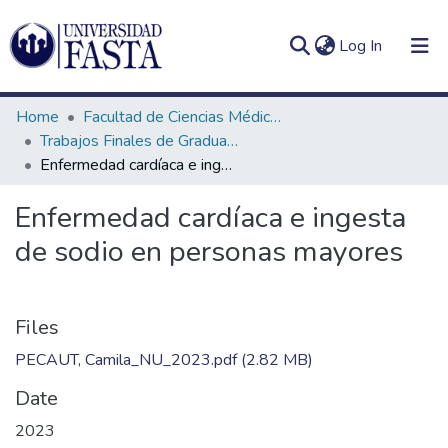
(current)
Log In
Home
Facultad de Ciencias Médicas
Trabajos Finales de Graduación de Licenciatura en Nutrición
Enfermedad cardíaca e ingesta de sodio en personas mayores
Log
Communities
Enfermedad cardíaca e ingesta
(current)
In
&
de sodio en personas mayores
Collections
All of DSpace
Files
Statistics
PECAUT, Camila_NU_2023.pdf
(2.82 MB)
Date
2023