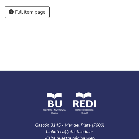
Full item page
Gascón 3145 - Mar del Plata (7600)
biblioteca@ufasta.edu.ar
Visitá nuestra
página web