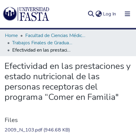
(current)
Log In
Home
Facultad de Ciencias Médicas
Trabajos Finales de Graduación de Licenciatura en Nutrición
Efectividad en las prestaciones y estado nutricional de las personas receptoras del programa “Comer en Familia"
Log
Communities
Efectividad en las prestaciones y
(current)
In
&
estado nutricional de las
Collections
personas receptoras del
All of DSpace
programa “Comer en Familia"
Statistics
Files
2009_N_103.pdf
(946.68 KB)