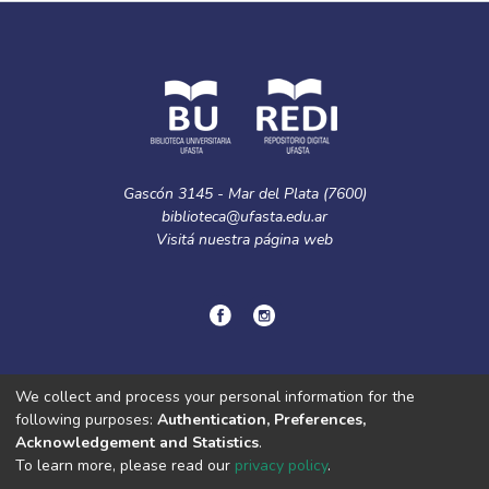
Gascón 3145 - Mar del Plata (7600)
biblioteca@ufasta.edu.ar
Visitá nuestra
página web
© Copyright
2024.
Política de privacidad.
We collect and process your personal information for the
following purposes:
Authentication, Preferences,
Acknowledgement and Statistics
.
DSpace software
copyright © 2002-2026
LYRASIS
To learn more, please read our
privacy policy
.
Cookie
Privacy
End User
Send