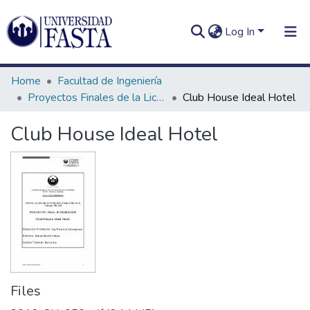
Log In
Home
Facultad de Ingeniería
Proyectos Finales de la Licenciatura en Seguridad e Higiene en el Trabajo
Club House Ideal Hotel
Club House Ideal Hotel
Log In
Communities
&
Collections
All of DSpace
Statistics
Files