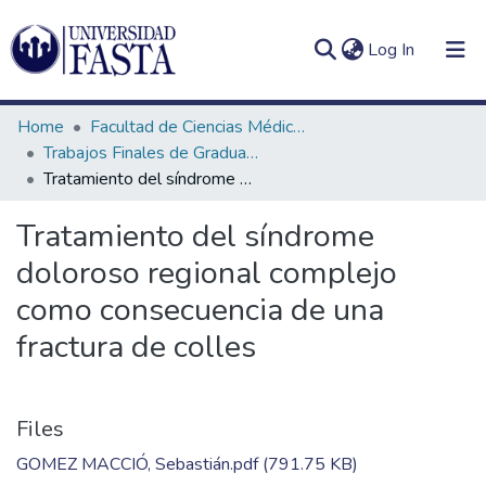
(current)
Log In
Home
Facultad de Ciencias Médicas
Trabajos Finales de Graduación de Licenciatura en Kinesiología
Tratamiento del síndrome doloroso regional complejo como consecuencia de una fractura de colles
Log
Communities
Tratamiento del síndrome
(current)
In
&
doloroso regional complejo
Collections
como consecuencia de una
All of DSpace
fractura de colles
Statistics
Files
GOMEZ MACCIÓ, Sebastián.pdf
(791.75 KB)