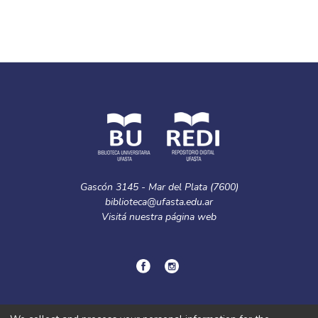
Gascón 3145 - Mar del Plata (7600)
biblioteca@ufasta.edu.ar
Visitá nuestra
página web
© Copyright
2024.
Política de privacidad.