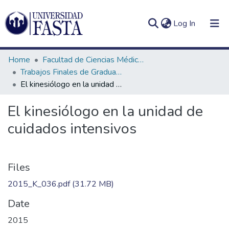
(current)
Log In
Home
Facultad de Ciencias Médicas
Trabajos Finales de Graduación de Licenciatura en Kinesiología
El kinesiólogo en la unidad de cuidados intensivos
Log
Communities
El kinesiólogo en la unidad de
(current)
In
&
cuidados intensivos
Collections
All of DSpace
Files
Statistics
2015_K_036.pdf
(31.72 MB)
Date
2015