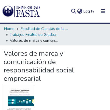
(current)
Log In
Home
Facultad de Ciencias de la Comunicación
Trabajos Finales de Graduación en Licenciatura en Comunicación Social
Valores de marca y comunicación de responsabilidad social empresarial
Log
Communities
Valores de marca y
(current)
In
&
comunicación de
Collections
responsabilidad social
All of DSpace
empresarial
Statistics