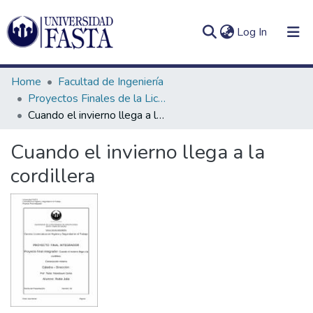
(current)
Log In
Home
Facultad de Ingeniería
Proyectos Finales de la Licenciatura en Seguridad e Higiene en el Trabajo
Cuando el invierno llega a la cordillera
Log
Communities
Cuando el invierno llega a la
(current)
In
&
cordillera
Collections
All of DSpace
Statistics