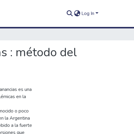
Log In
as : método del
Ganancias es una
lémicas en la
nocido o poco
en la Argentina
bido a la fuerte
torsiones que