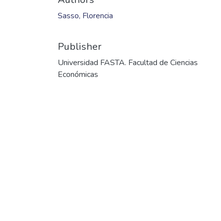
Files
Sasso_CP_2009.pdf
(756.79 KB)
Date
2009
Authors
Sasso, Florencia
Publisher
Universidad FASTA. Facultad de Ciencias
Económicas