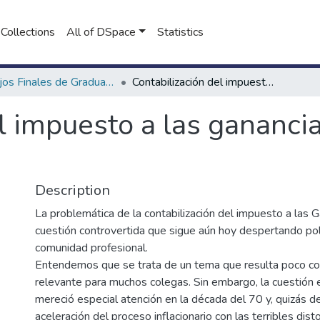
Collections
All of DSpace
Statistics
Trabajos Finales de Graduación de Contador Público
Contabilización del impuesto a las ganancias : método del impuesto diferido
l impuesto a las gananci
Description
La problemática de la contabilización del impuesto a las 
cuestión controvertida que sigue aún hoy despertando po
comunidad profesional.
Entendemos que se trata de un tema que resulta poco co
relevante para muchos colegas. Sin embargo, la cuestión 
mereció especial atención en la década del 70 y, quizás de
aceleración del proceso inflacionario con las terribles dis