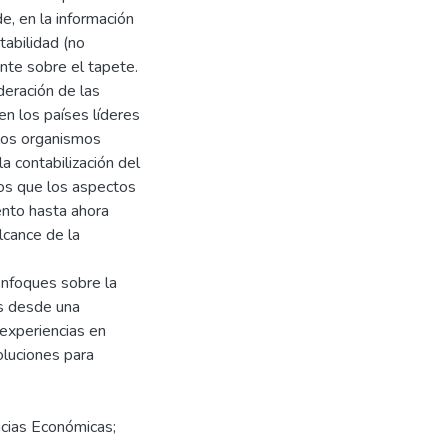
e, en la información
tabilidad (no
ente sobre el tapete.
deración de las
en los países líderes
 los organismos
a contabilización del
os que los aspectos
ento hasta ahora
lcance de la
enfoques sobre la
os desde una
 experiencias en
oluciones para
ncias Económicas;