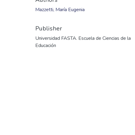
Files
2004_P_004.pdf
(26.68 MB)
Date
2004
Authors
Mazzetti, María Eugenia
Publisher
Universidad FASTA. Escuela de Ciencias de la
Educación