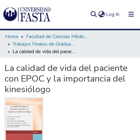
(current)
Log In
Home
Facultad de Ciencias Médicas
Trabajos Finales de Graduación de Licenciatura en Kinesiología
La calidad de vida del paciente con EPOC y la importancia del kinesiólogo
Log
Communities
La calidad de vida del paciente
(current)
In
&
con EPOC y la importancia del
Collections
kinesiólogo
All of DSpace
Statistics