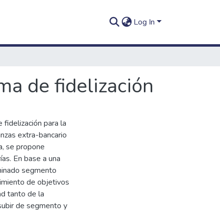
Log In
ma de fidelización
fidelización para la
anzas extra-bancario
a, se propone
ías. En base a una
rminado segmento
imiento de objetivos
d tanto de la
subir de segmento y