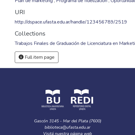
Plan de marketing
,
Programa de fidelización
,
Oportunidad
URI
http://dspace.ufasta.edu.ar/handle/123456789/2519
Collections
Trabajos Finales de Graduación de Licenciatura en Market
Full item page
Gascón 3145 - Mar del Plata (7600)
biblioteca@ufasta.edu.ar
Visitá nuestra
página web