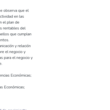
 se observa que el
tividad en las
n el plan de
s rentables del
quellos que cumplan
entos.
nicación y relación
re el negocio y
s para el negocio y
iencias Económicas;
ias Económicas;