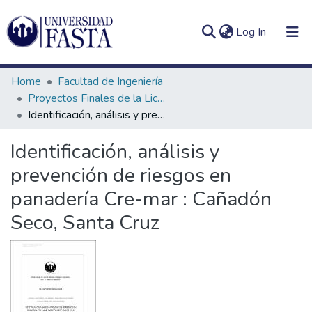
(current)
Log In
Home
Facultad de Ingeniería
Proyectos Finales de la Licenciatura en Seguridad e Higiene en el Trabajo
Identificación, análisis y prevención de riesgos en panadería Cre-mar : Cañadón Seco, Santa Cruz
Log
Communities
Identificación, análisis y
(current)
In
&
prevención de riesgos en
Collections
panadería Cre-mar : Cañadón
All of DSpace
Seco, Santa Cruz
Statistics