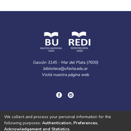
Full item page
Gascón 3145 - Mar del Plata (7600)
biblioteca@ufasta.edu.ar
Visitá nuestra
página web
© Copyright
2024.
Política de privacidad.
We collect and process your personal information for the
following purposes:
Authentication, Preferences,
Acknowledgement and Statistics
.