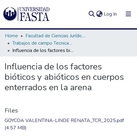
(current)
Log In
Home
Facultad de Ciencias Jurídicas y Sociales
Trabajos de campo Tecnicatura en Criminalística
Influencia de los factores bióticos y abióticos en cuerpos enterrados en la arena
Log
Communities
Influencia de los factores
(current)
In
&
bióticos y abióticos en cuerpos
Collections
enterrados en la arena
All of DSpace
Statistics