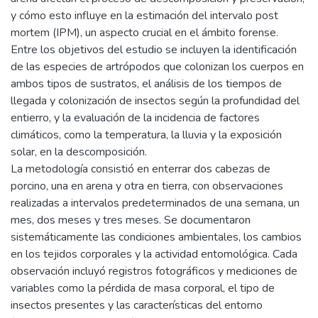
El presente trabajo analiza la influencia de factores bióticos
(entomofauna cadavérica) y abióticos (temperatura,
humedad, exposición solar) en la descomposición y
preservación de cuerpos enterrados en arena,
comparándolos con aquellos enterrados en tierra. La
investigación busca determinar si las características de la
arena afectan el proceso de descomposición y preservación,
y cómo esto influye en la estimación del intervalo post
mortem (IPM), un aspecto crucial en el ámbito forense.
Entre los objetivos del estudio se incluyen la identificación
de las especies de artrópodos que colonizan los cuerpos en
ambos tipos de sustratos, el análisis de los tiempos de
llegada y colonización de insectos según la profundidad del
entierro, y la evaluación de la incidencia de factores
climáticos, como la temperatura, la lluvia y la exposición
solar, en la descomposición.
La metodología consistió en enterrar dos cabezas de
porcino, una en arena y otra en tierra, con observaciones
realizadas a intervalos predeterminados de una semana, un