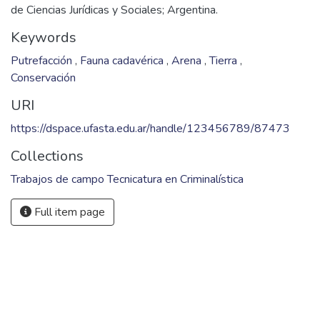
Ciencias Jurídicas y Sociales; Argentina.
Fil: Linde, Renata. Universidad FASTA. Facultad de Ciencias
Jurídicas y Sociales; Argentina.
Fil: Gacio, Hernán. Universidad FASTA. Facultad de Ciencias
Jurídicas y Sociales; Argentina.
Fil: Jessurum, Paula Ariadna. Universidad FASTA. Facultad
de Ciencias Jurídicas y Sociales; Argentina.
Keywords
Putrefacción
,
Fauna cadavérica
,
Arena
,
Tierra
,
Conservación
URI
https://dspace.ufasta.edu.ar/handle/123456789/87473
Collections
Trabajos de campo Tecnicatura en Criminalística