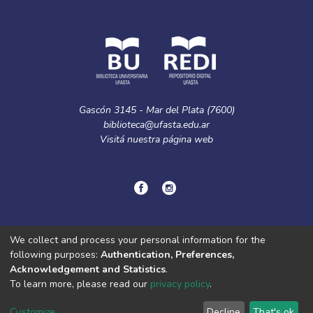
Gascón 3145 - Mar del Plata (7600)
biblioteca@ufasta.edu.ar
Visitá nuestra
página web
© Copyright
2024.
Política de privacidad.
We collect and process your personal information for the
following purposes:
Authentication, Preferences,
Acknowledgement and Statistics
.
DSpace software
copyright © 2002-2026
LYRASIS
To learn more, please read our
privacy policy
.
Cookie
Privacy
End User
Send
settings
policy
Agreement
Feedback
Customize
Decline
That's ok