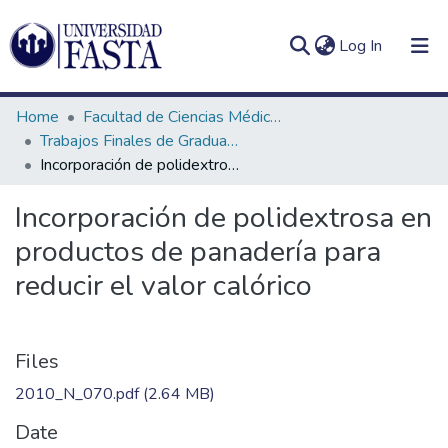
(current)
Log In
Home
Facultad de Ciencias Médicas
Trabajos Finales de Graduación de Licenciatura en Nutrición
Incorporación de polidextrosa en productos de panadería para reducir el valor calórico
Log
Communities
Incorporación de polidextrosa en
(current)
In
&
productos de panadería para
Collections
reducir el valor calórico
All of DSpace
Statistics
Files
2010_N_070.pdf
(2.64 MB)
Date