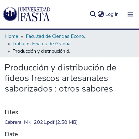
(current)
Log In
Home
Facultad de Ciencias Económicas
Trabajos Finales de Graduación de Licenciatura en Marketing
Producción y distribución de fideos frescos artesanales saborizados : otros sabores
Log
Communities
Producción y distribución de
(current)
In
&
fideos frescos artesanales
Collections
saborizados : otros sabores
All of DSpace
Statistics
Files
Cabrera_MK_2021.pdf
(2.58 MB)
Date